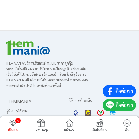
ITEMMANIA บริการเติมเกมผ่าน UID ราคาสุดคุ้ม
ระบบอัตโนมัติ 24 ชม.บริษัทจดทะเบียนถูกต้อง ปลอดภัย
เชื่อถือได้ โปรดระวังมิจฉาชีพแอบอ้างชื่อหรือบัญชีของเรา
ITEMMANIA ไม่มีนโยบายให้บุคคลภายนอกทำธุรกรรมแทน
หากพบสิ่งผิดปกติ โปรดติดต่อเราทันที
ติดต่อเรา
ITEMMANIA
วิธีการชำระเงิน
ติดต่อเรา
คู่มือการใช้งาน
About us
N
ข้อตกลงการใช้งาน
เติมเกม
Gift Shop
หน้าแรก
เติมไมล์เลจ
ฉัน
ภาษา
นโยบายความเป็นส่วนตัว