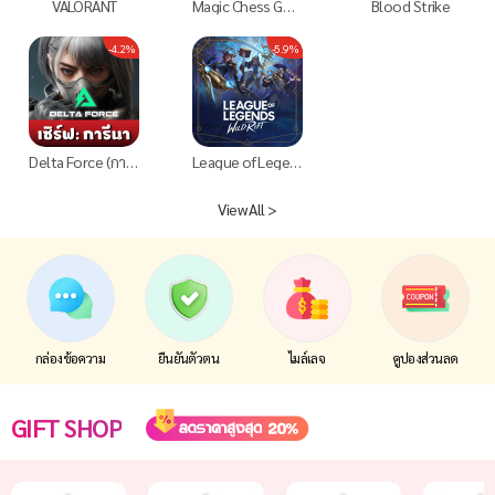
VALORANT
Magic Chess Go Go
Blood Strike
-4.2%
-5.9%
Delta Force (การีนา) Mobile และ PC
League of Legends: Wild Rift (TH)
View All >
กล่องข้อความ
ยืนยันตัวตน
ไมล์เลจ
คูปองส่วนลด
GIFT SHOP