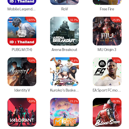
Mobile Legends Bang Bang (เฉพาะไอดี TH)
RoV
Free Fire
-18.5%
-32.7%
-25.9%
PUBG M (TH)
Arena Breakout
MU Origin 3
-5.4%
-9.4%
-6.1%
Identity V
Kuroko's Basketball Street Rivals
EA Sport FC mobile
-5.9%
-15.1%
-36.5%