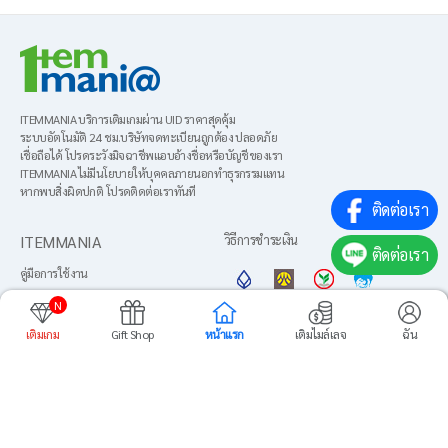
ITEMMANIA บริการเติมเกมผ่าน UID ราคาสุดคุ้ม
ระบบอัตโนมัติ 24 ชม.บริษัทจดทะเบียนถูกต้อง ปลอดภัย
เชื่อถือได้ โปรดระวังมิจฉาชีพแอบอ้างชื่อหรือบัญชีของเรา
ITEMMANIA ไม่มีนโยบายให้บุคคลภายนอกทำธุรกรรมแทน
หากพบสิ่งผิดปกติ โปรดติดต่อเราทันที
ติดต่อเรา
ITEMMANIA
วิธีการชำระเงิน
ติดต่อเรา
คู่มือการใช้งาน
About us
N
ข้อตกลงการใช้งาน
เติมเกม
Gift Shop
หน้าแรก
เติมไมล์เลจ
ฉัน
ภาษา
นโยบายความเป็นส่วนตัว
เพิ่มไปยังหน้าหลัก
ศูนย์บริการลูกค้า
Media