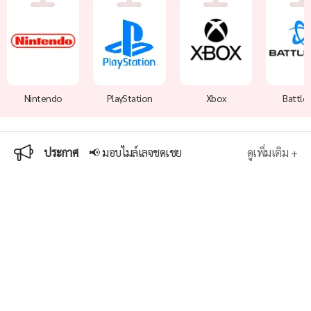
📢ขณะนี้ระบบ Shopee SPayLater เกิดปัญหาขัดข้องชั่วคราว
📢แจ้งการตัดไมล์จล่วงหน้าสำหรับสมาชิกที่ถูกพักการใช้งาน
Nintendo
PlayStation
Xbox
Battle
📢 แจ้งปิดปรับปรุงเว็บไซต์วันที่ 27 พ.ค. 69 เวลา 04.00 - 05.00 น.
📢 รายชื่อผู้ได้รับบัตร True Money 300 บาท กิจกรรม Songkran 2026
📢 แจ้งปิดปรับปรุงเกม Hoyoverse
ประกาศ
📢 มอบไมล์เลจชดเชย
ดูเพิ่มเติม +
แจ้งเสร็จสิ้นการตรวจสอบระบบบริการเติมเกม
📢 แจ้งปิดปรับปรุงเว็บไซต์ชั่วคราว
ประกาศรายชื่อผู้โชคดีกิจกรรม 2026 New Year Event
📢แจ้งเปลี่ยนแปลงนโยบายการเติมไมล์เลจ
แจ้งเรื่องการล็อกอิน/สมัครสมาชิกผ่าน Facebook
เรื่อง ขอรับเงินคืน (กรณียกเลิกบริการถอนเงิน)