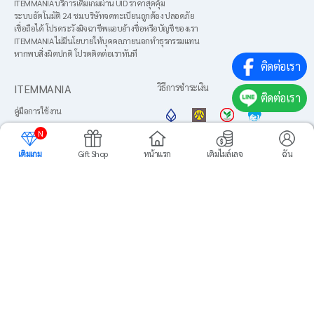
ITEMMANIA บริการเติมเกมผ่าน UID ราคาสุดคุ้ม
ระบบอัตโนมัติ 24 ชม.บริษัทจดทะเบียนถูกต้อง ปลอดภัย
เชื่อถือได้ โปรดระวังมิจฉาชีพแอบอ้างชื่อหรือบัญชีของเรา
ITEMMANIA ไม่มีนโยบายให้บุคคลภายนอกทำธุรกรรมแทน
หากพบสิ่งผิดปกติ โปรดติดต่อเราทันที
ติดต่อเรา
ITEMMANIA
วิธีการชำระเงิน
ติดต่อเรา
คู่มือการใช้งาน
About us
N
ข้อตกลงการใช้งาน
เติมเกม
Gift Shop
หน้าแรก
เติมไมล์เลจ
ฉัน
ภาษา
นโยบายความเป็นส่วนตัว
เพิ่มไปยังหน้าหลัก
ศูนย์บริการลูกค้า
Media
ⓒITEMMANIATH CO.LTD. All Rights Reserved.