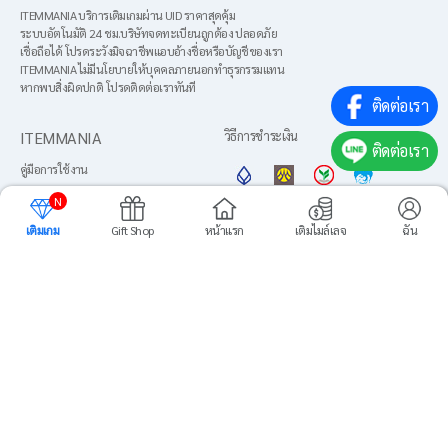
ITEMMANIA บริการเติมเกมผ่าน UID ราคาสุดคุ้ม
ระบบอัตโนมัติ 24 ชม.บริษัทจดทะเบียนถูกต้อง ปลอดภัย
เชื่อถือได้ โปรดระวังมิจฉาชีพแอบอ้างชื่อหรือบัญชีของเรา
ITEMMANIA ไม่มีนโยบายให้บุคคลภายนอกทำธุรกรรมแทน
หากพบสิ่งผิดปกติ โปรดติดต่อเราทันที
ติดต่อเรา
ITEMMANIA
วิธีการชำระเงิน
ติดต่อเรา
คู่มือการใช้งาน
About us
N
ข้อตกลงการใช้งาน
เติมเกม
Gift Shop
หน้าแรก
เติมไมล์เลจ
ฉัน
ภาษา
นโยบายความเป็นส่วนตัว
เพิ่มไปยังหน้าหลัก
ศูนย์บริการลูกค้า
Media