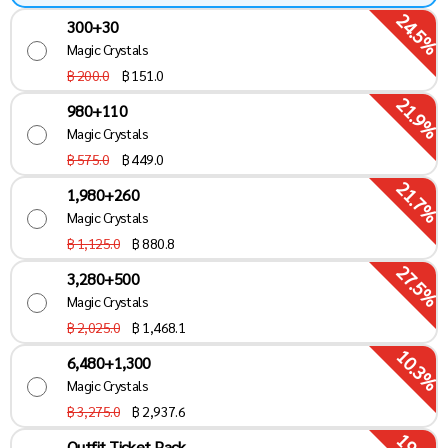
24.5%
300+30
Magic Crystals
฿ 200.0
฿
151.0
21.9%
980+110
Magic Crystals
฿ 575.0
฿
449.0
21.7%
1,980+260
Magic Crystals
฿ 1,125.0
฿
880.8
27.5%
3,280+500
Magic Crystals
฿ 2,025.0
฿
1,468.1
10.3%
6,480+1,300
Magic Crystals
฿ 3,275.0
฿
2,937.6
Outfit Ticket Pack