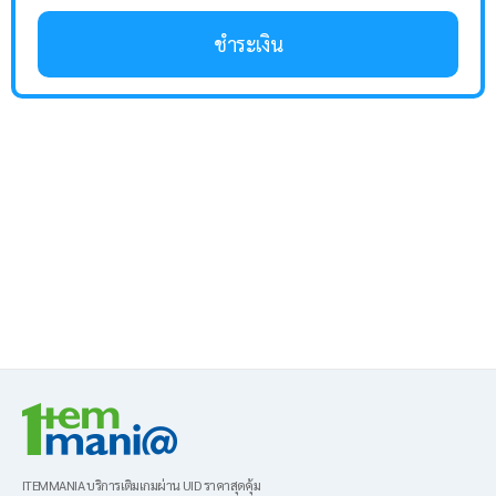
ชำระเงิน
ITEMMANIA บริการเติมเกมผ่าน UID ราคาสุดคุ้ม