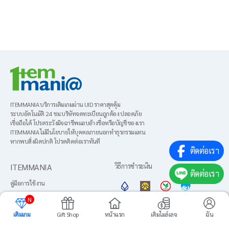
ITEMMANIA บริการเติมเกมผ่าน UID ราคาสุดคุ้ม
ระบบอัตโนมัติ 24 ชม.บริษัทจดทะเบียนถูกต้อง ปลอดภัย
เชื่อถือได้ โปรดระวังมิจฉาชีพแอบอ้างชื่อหรือบัญชีของเรา
ITEMMANIA ไม่มีนโยบายให้บุคคลภายนอกทำธุรกรรมแทน
หากพบสิ่งผิดปกติ โปรดติดต่อเราทันที
ติดต่อเรา
ITEMMANIA
วิธีการชำระเงิน
ติดต่อเรา
คู่มือการใช้งาน
About us
N
ข้อตกลงการใช้งาน
เติมเกม
Gift Shop
หน้าแรก
เติมไมล์เลจ
ฉัน
ภาษา
นโยบายความเป็นส่วนตัว