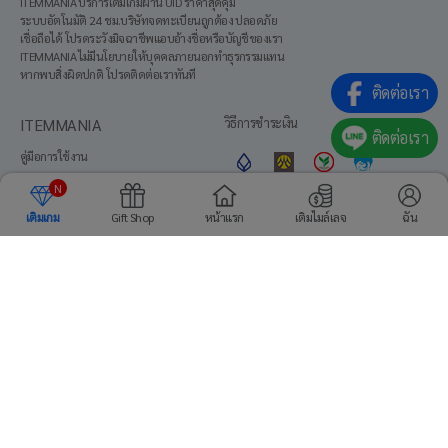
ITEMMANIA บริการเติมเกมผ่าน UID ราคาสุดคุ้ม
ระบบอัตโนมัติ 24 ชม.บริษัทจดทะเบียนถูกต้อง ปลอดภัย
เชื่อถือได้ โปรดระวังมิจฉาชีพแอบอ้างชื่อหรือบัญชีของเรา
ITEMMANIA ไม่มีนโยบายให้บุคคลภายนอกทำธุรกรรมแทน
หากพบสิ่งผิดปกติ โปรดติดต่อเราทันที
ติดต่อเรา
ITEMMANIA
วิธีการชำระเงิน
ติดต่อเรา
คู่มือการใช้งาน
About us
N
ข้อตกลงการใช้งาน
เติมเกม
Gift Shop
หน้าแรก
เติมไมล์เลจ
ฉัน
ภาษา
นโยบายความเป็นส่วนตัว
เพิ่มไปยังหน้าหลัก
ศูนย์บริการลูกค้า
Media
ⓒITEMMANIATH CO.LTD. All Rights Reserved.