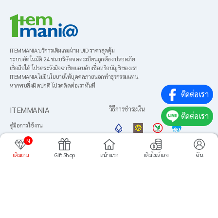
ITEMMANIA บริการเติมเกมผ่าน UID ราคาสุดคุ้ม
ระบบอัตโนมัติ 24 ชม.บริษัทจดทะเบียนถูกต้อง ปลอดภัย
เชื่อถือได้ โปรดระวังมิจฉาชีพแอบอ้างชื่อหรือบัญชีของเรา
ITEMMANIA ไม่มีนโยบายให้บุคคลภายนอกทำธุรกรรมแทน
หากพบสิ่งผิดปกติ โปรดติดต่อเราทันที
ติดต่อเรา
ITEMMANIA
วิธีการชำระเงิน
ติดต่อเรา
คู่มือการใช้งาน
About us
N
ข้อตกลงการใช้งาน
เติมเกม
Gift Shop
หน้าแรก
เติมไมล์เลจ
ฉัน
ภาษา
นโยบายความเป็นส่วนตัว
เพิ่มไปยังหน้าหลัก
ศูนย์บริการลูกค้า
Media