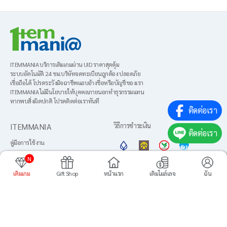
ITEMMANIA บริการเติมเกมผ่าน UID ราคาสุดคุ้ม
ระบบอัตโนมัติ 24 ชม.บริษัทจดทะเบียนถูกต้อง ปลอดภัย
เชื่อถือได้ โปรดระวังมิจฉาชีพแอบอ้างชื่อหรือบัญชีของเรา
ITEMMANIA ไม่มีนโยบายให้บุคคลภายนอกทำธุรกรรมแทน
หากพบสิ่งผิดปกติ โปรดติดต่อเราทันที
ติดต่อเรา
ITEMMANIA
วิธีการชำระเงิน
ติดต่อเรา
คู่มือการใช้งาน
About us
N
ข้อตกลงการใช้งาน
เติมเกม
Gift Shop
หน้าแรก
เติมไมล์เลจ
ฉัน
ภาษา
นโยบายความเป็นส่วนตัว
เพิ่มไปยังหน้าหลัก
ศูนย์บริการลูกค้า
Media