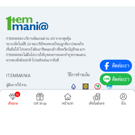
ITEMMANIA บริการเติมเกมผ่าน UID ราคาสุดคุ้ม
ระบบอัตโนมัติ 24 ชม.บริษัทจดทะเบียนถูกต้อง ปลอดภัย
เชื่อถือได้ โปรดระวังมิจฉาชีพแอบอ้างชื่อหรือบัญชีของเรา
ITEMMANIA ไม่มีนโยบายให้บุคคลภายนอกทำธุรกรรมแทน
หากพบสิ่งผิดปกติ โปรดติดต่อเราทันที
ติดต่อเรา
ITEMMANIA
วิธีการชำระเงิน
ติดต่อเรา
คู่มือการใช้งาน
About us
N
ข้อตกลงการใช้งาน
เติมเกม
Gift Shop
หน้าแรก
เติมไมล์เลจ
ฉัน
ภาษา
นโยบายความเป็นส่วนตัว
เพิ่มไปยังหน้าหลัก
ศูนย์บริการลูกค้า
Media