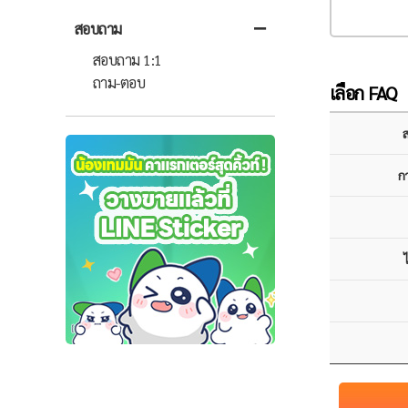
สอบถาม
สอบถาม 1:1
ถาม-ตอบ
เลือก FAQ
ก