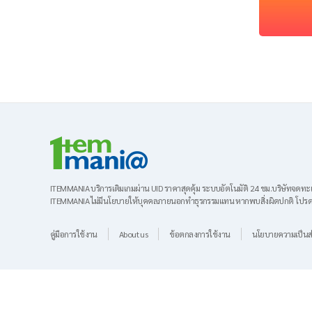
ITEMMANIA บริการเติมเกมผ่าน UID ราคาสุดคุ้ม
ระบบอัตโนมัติ 24 ชม.บริษัทจดทะ
ITEMMANIA ไม่มีนโยบายให้บุคคลภายนอกทำธุรกรรมแทน
หากพบสิ่งผิดปกติ โปรด
คู่มือการใช้งาน
About us
ข้อตกลงการใช้งาน
นโยบายความเป็นส่