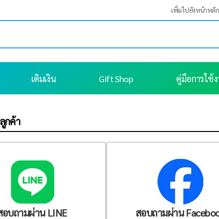
เพิ่มไปยังหน้าหลั
เติมเงิน
Gift Shop
คู่มือการใช้
ลูกค้า
สอบถามผ่าน LINE
สอบถามผ่าน Facebo